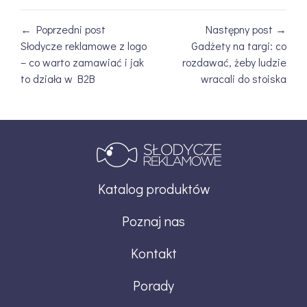
← Poprzedni post
Następny post →
Słodycze reklamowe z logo
Gadżety na targi: co
– co warto zamawiać i jak
rozdawać, żeby ludzie
to działa w B2B
wracali do stoiska
Katalog produktów
Poznaj nas
Kontakt
Porady