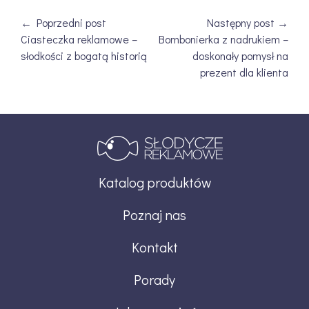
← Poprzedni post
Następny post →
Ciasteczka reklamowe –
Bombonierka z nadrukiem –
słodkości z bogatą historią
doskonały pomysł na
prezent dla klienta
Katalog produktów
Poznaj nas
Kontakt
Porady