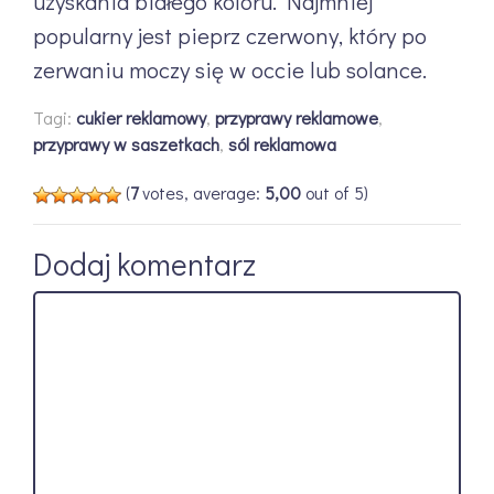
uzyskania białego koloru. Najmniej
popularny jest pieprz czerwony, który po
zerwaniu moczy się w occie lub solance.
Tagi:
cukier reklamowy
,
przyprawy reklamowe
,
przyprawy w saszetkach
,
sól reklamowa
(
7
votes, average:
5,00
out of 5)
Dodaj komentarz