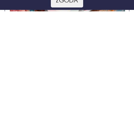
ZGODA
Słodki słoiczek