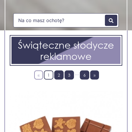
Świąteczne słodycze
reklamowe
…
«
1
2
3
6
»