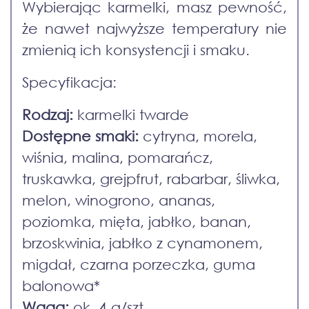
Wybierając karmelki, masz pewność,
że nawet najwyższe temperatury nie
zmienią ich konsystencji i smaku.
Specyfikacja:
Rodzaj:
karmelki twarde
Dostępne smaki:
cytryna, morela,
wiśnia, malina, pomarańcz,
truskawka, grejpfrut, rabarbar, śliwka,
melon, winogrono, ananas,
poziomka, mięta, jabłko, banan,
brzoskwinia, jabłko z cynamonem,
migdał, czarna porzeczka, guma
balonowa*
Waga:
ok. 4 g/szt.