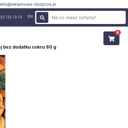
ets@reklamowe-slodycze.pl
EN
22 122 13 13
0
j bez dodatku cukru 80 g