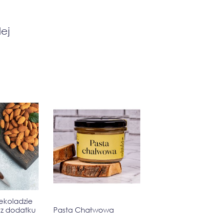
ej
ekoladzie
z dodatku
Pasta Chałwowa