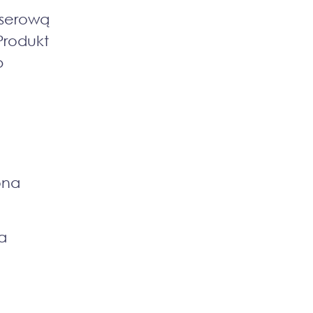
eserową
Produkt
b
ona
a