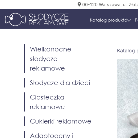
00-120 Warszawa, ul. Złot
Katalog produktów
P
Wielkanocne
Katalog
słodycze
reklamowe
Słodycze dla dzieci
Ciasteczka
reklamowe
Cukierki reklamowe
Adaptogeny i