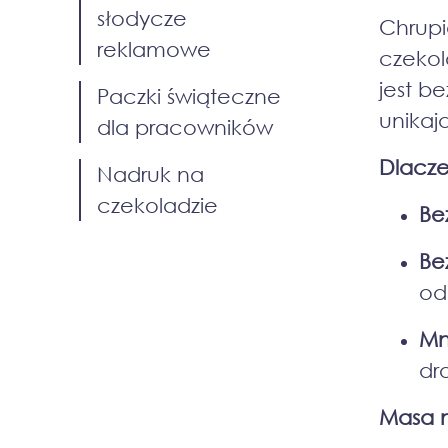
słodycze
Chrup
reklamowe
czekol
jest b
Paczki świąteczne
unikaj
dla pracowników
Dlacze
Nadruk na
czekoladzie
Be
Be
od
Mn
dr
Masa n