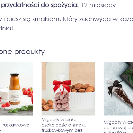
 przydatności do spożycia:
12 miesięcy
i ciesz się smakiem, który zachwyca w każd
dnia!
bne produkty
Migdały w białej
Migdały w cz
 truskawkowo-
czekoladzie o smaku
deserowej be
e
truskawkowym bez
cukru 80 g