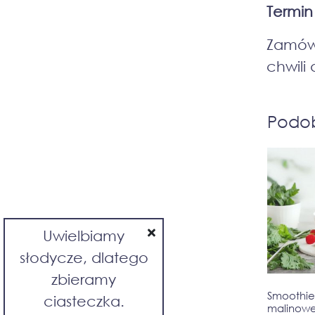
Termin
Zamów 
chwili 
Podo
Uwielbiamy
słodycze, dlatego
zbieramy
Smoothie
ciasteczka.
malinow