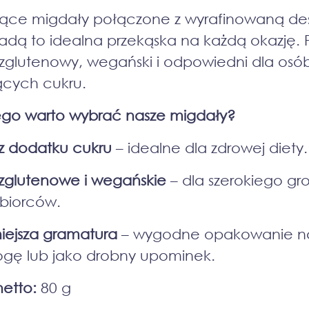
iące migdały połączone z wyrafinowaną d
adą to idealna przekąska na każdą okazję. 
ezglutenowy, wegański i odpowiedni dla osó
ących cukru.
go warto wybrać nasze migdały?
z dodatku cukru
– idealne dla zdrowej diety.
zglutenowe i wegańskie
– dla szerokiego gr
biorców.
iejsza gramatura
– wygodne opakowanie n
ogę lub jako drobny upominek.
etto:
80 g