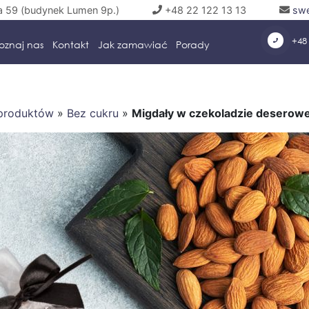
a 59 (budynek Lumen 9p.)
+48 22 122 13 13
swe
+48 
oznaj nas
Kontakt
Jak zamawiać
Porady
 produktów
»
Bez cukru
»
Migdały w czekoladzie deserowe