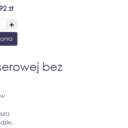
92 zł
ania
serowej bez
 w
jsza
dzie.