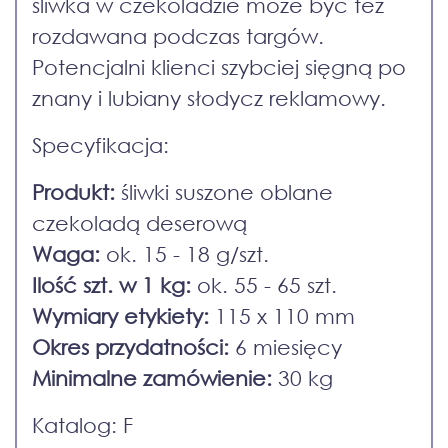
śliwka w czekoladzie może być też
rozdawana podczas targów.
Potencjalni klienci szybciej sięgną po
znany i lubiany słodycz reklamowy.
Specyfikacja:
Produkt:
śliwki suszone oblane
czekoladą deserową
Waga:
ok. 15 - 18 g/szt.
Ilość szt. w 1 kg:
ok. 55 - 65 szt.
Wymiary etykiety:
115 x 110 mm
Okres przydatności:
6 miesięcy
Minimalne zamówienie:
30 kg
Katalog: F