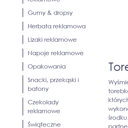
Gumy & dropsy
Herbata reklamowa
Lizaki reklamowe
Napoje reklamowe
Tor
Opakowania
Snacki, przekąski i
Wyśmi
batony
toreb
który
Czekolady
wykona
reklamowe
środku
Świąteczne
partne