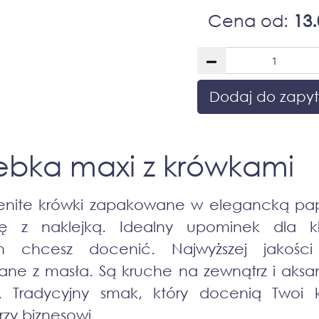
Cena od:
13.
Dodaj do zapyt
ebka maxi z krówkami
enite krówki zapakowane w elegancką pa
kę z naklejką. Idealny upominek dla kl
ch chcesz docenić. Najwyższej jakości
ne z masła. Są kruche na zewnątrz i aksa
. Tradycyjny smak, który docenią Twoi kl
rzy biznesowi.