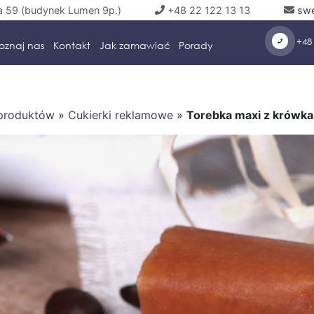
a 59 (budynek Lumen 9p.)
+48 22 122 13 13
swe
+48 
oznaj nas
Kontakt
Jak zamawiać
Porady
 produktów
»
Cukierki reklamowe
»
Torebka maxi z krówk