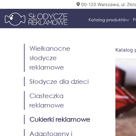
00-120 Warszawa, ul. Złot
Katalog produktów
P
Wielkanocne
Katalog
słodycze
reklamowe
Słodycze dla dzieci
Ciasteczka
reklamowe
Cukierki reklamowe
Adaptogeny i