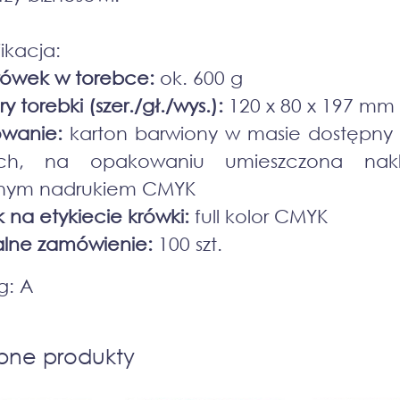
ikacja:
krówek w torebce:
ok. 600 g
 torebki (szer./gł./wys.):
120 x 80 x 197 mm
wanie:
karton barwiony w masie dostępny 
ach, na opakowaniu umieszczona nakl
nym nadrukiem CMYK
 na etykiecie krówki:
full kolor CMYK
alne zamówienie:
100 szt.
g: A
bne produkty