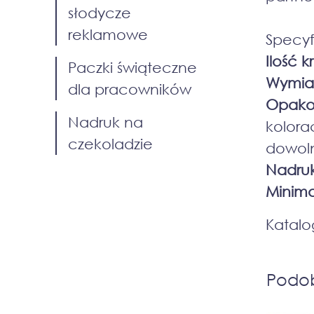
słodycze
reklamowe
Specyf
Ilość 
Paczki świąteczne
Wymiary
dla pracowników
Opako
Nadruk na
kolor
czekoladzie
dowol
Nadruk
Minim
Katalo
Podo