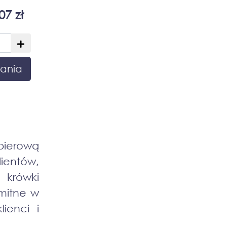
07 zł
ania
pierową
ientów,
 krówki
mitne w
ienci i