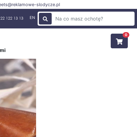
ets@reklamowe-slodycze.pl
EN
22 122 13 13
0
ami