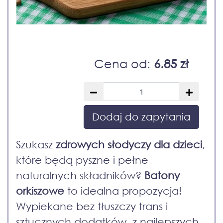
Cena od:
6.85 zł
Dodaj do zapytania
Szukasz
zdrowych słodyczy dla dzieci
,
które będą pyszne i pełne
naturalnych składników?
Batony
orkiszowe
to idealna propozycja!
Wypiekane bez tłuszczy trans i
sztucznych dodatków, z najlepszych