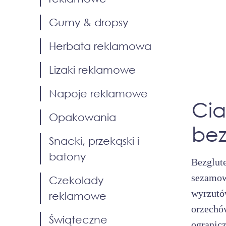
Gumy & dropsy
Herbata reklamowa
Lizaki reklamowe
Napoje reklamowe
Cia
Opakowania
bez
Snacki, przekąski i
batony
Bezglut
sezamow
Czekolady
wyrzutó
reklamowe
orzech
Świąteczne
ogranic