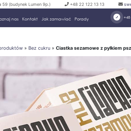
a 59 (budynek Lumen 9p.)
+48 22 122 13 13
swe
+48 
oznaj nas
Kontakt
Jak zamawiać
Porady
 produktów
»
Bez cukru
»
Ciastka sezamowe z pyłkiem psz