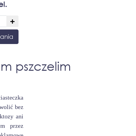
el.
ania
em pszczelim
iasteczka
wolić bez
ktozy ani
ym przez
reklamowe