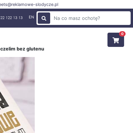
ets@reklamowe-slodycze.pl
EN
22 122 13 13
0
czelim bez glutenu