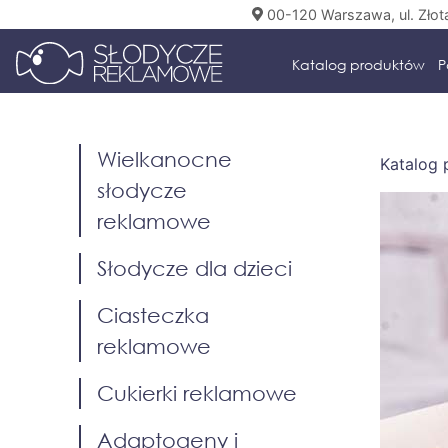
00-120 Warszawa, ul. Złot
Katalog produktów
P
Wielkanocne
Katalog
słodycze
reklamowe
Słodycze dla dzieci
Ciasteczka
reklamowe
Cukierki reklamowe
Adaptogeny i