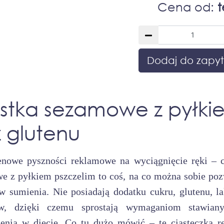
Cena od:
t
Dodaj do zapyt
stka sezamowe z pyłki
 glutenu
enowe pyszności reklamowe na wyciągnięcie ręki – c
e z pyłkiem pszczelim to coś, na co można sobie poz
w sumienia. Nie posiadają dodatku cukru, glutenu, la
ów, dzięki czemu sprostają wymaganiom stawian
zenia w diecie. Co tu dużo mówić – te ciasteczka 