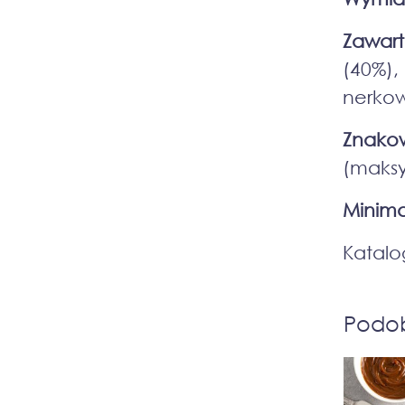
Zawar
(40%),
nerko
Znako
(maksy
Minim
Katalo
Podo