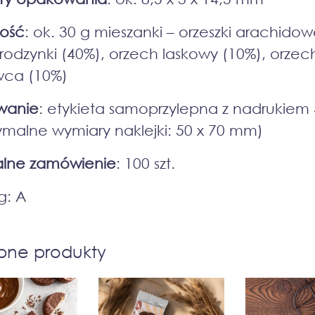
tość
: ok. 30 g mieszanki – orzeszki arachido
 rodzynki (40%), orzech laskowy (10%), orzec
wca (10%)
wanie
: etykieta samoprzylepna z nadrukiem
malne wymiary naklejki: 50 x 70 mm)
alne zamówienie
: 100 szt.
g: A
bne produkty