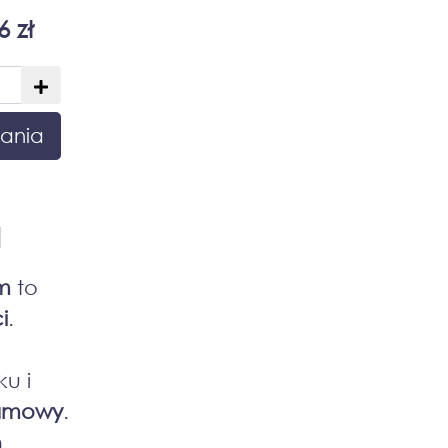
6 zł
ania
a
m
to
i
.
u i
lamowy
.
m