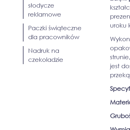
słodycze
kształ
reklamowe
prezen
uroku k
Paczki świąteczne
dla pracowników
Wykon
opakow
Nadruk na
struni
czekoladzie
jest d
przeką
Specyf
Materi
Grubo
Wymia