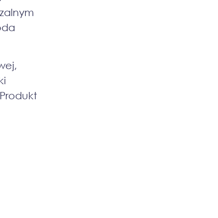
rzalnym
doda
wej,
ki
 Produkt