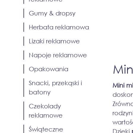
Gumy & dropsy
Herbata reklamowa
Lizaki reklamowe
Napoje reklamowe
Min
Opakowania
Snacki, przekąski i
Mini m
batony
dosko
Zrówn
Czekolady
rodzyn
reklamowe
wartoś
Świąteczne
Dzięki