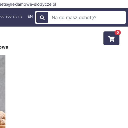
ets@reklamowe-slodycze.pl
EN
22 122 13 13
0
howa