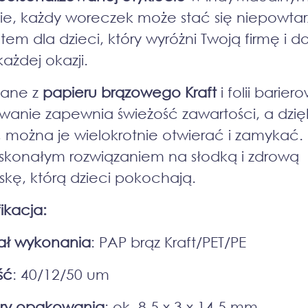
cie, każdy woreczek może stać się niepowta
tem dla dzieci, który wyróżni Twoją firmę i 
ażdej okazji.
ane z
papieru brązowego Kraft
i folii bariero
anie zapewnia świeżość zawartości, a dzię
e, można je wielokrotnie otwierać i zamykać.
oskonałym rozwiązaniem na słodką i zdrową
skę, którą dzieci pokochają.
ikacja:
ał wykonania
: PAP brąz Kraft/PET/PE
ść
: 40/12/50 um
ry opakowania
: ok. 8,5 x 3 x 14,5 mm