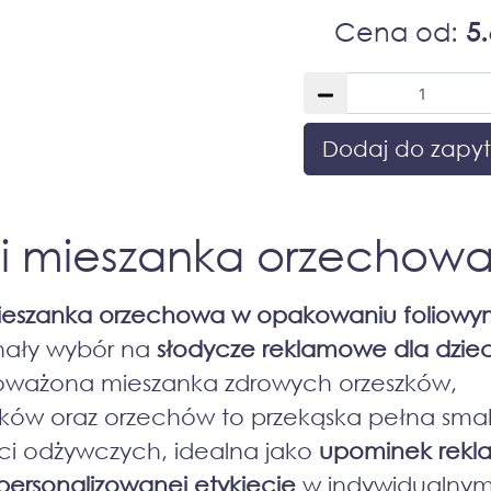
Cena od:
5.
Dodaj do zapyt
i mieszanka orzechow
ieszanka orzechowa w opakowaniu foliowy
nały wybór na
słodycze reklamowe dla dziec
oważona mieszanka zdrowych orzeszków,
ków oraz orzechów to przekąska pełna smak
ci odżywczych, idealna jako
upominek rek
personalizowanej etykiecie
w indywidualny