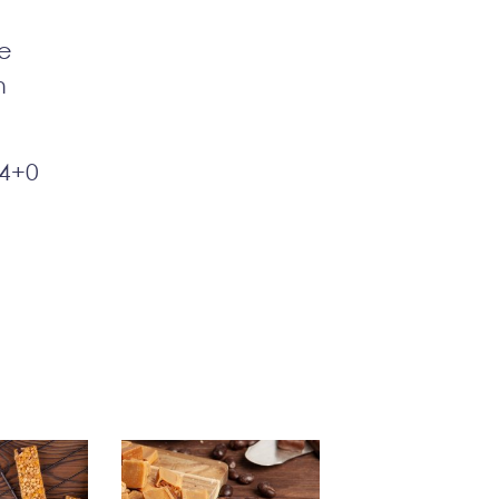
we
h
 4+0