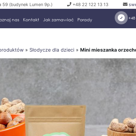
a 59 (budynek Lumen 9p.)
+48 22 122 13 13
swe
+48 
oznaj nas
Kontakt
Jak zamawiać
Porady
 produktów
»
Słodycze dla dzieci
»
Mini mieszanka orzec