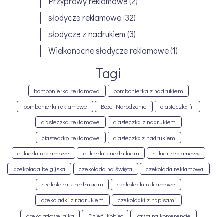
Przyprawy reklamowe
(2)
słodycze reklamowe
(32)
słodycze z nadrukiem
(3)
Wielkanocne słodycze reklamowe
(1)
Tagi
bombonierka reklamowa
bombonierka z nadrukiem
bombonierki reklamowe
Boże Narodzenie
ciasteczka fit
ciasteczka reklamowe
ciasteczka z nadrukiem
ciasteczko reklamowe
ciasteczko z nadrukiem
cukierki reklamowe
cukierki z nadrukiem
cukier reklamowy
czekolada belgijska
czekolada na święta
czekolada reklamowa
czekolada z nadrukiem
czekoladki reklamowe
czekoladki z nadrukiem
czekoladki z napisami
czekoladowe jajka
Dzień Kobiet
kawa na konferencje