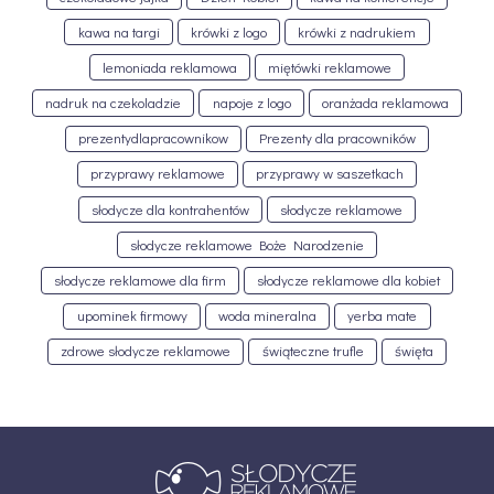
kawa na targi
krówki z logo
krówki z nadrukiem
lemoniada reklamowa
miętówki reklamowe
nadruk na czekoladzie
napoje z logo
oranżada reklamowa
prezentydlapracownikow
Prezenty dla pracowników
przyprawy reklamowe
przyprawy w saszetkach
słodycze dla kontrahentów
słodycze reklamowe
słodycze reklamowe Boże Narodzenie
słodycze reklamowe dla firm
słodycze reklamowe dla kobiet
upominek firmowy
woda mineralna
yerba mate
zdrowe słodycze reklamowe
świąteczne trufle
święta