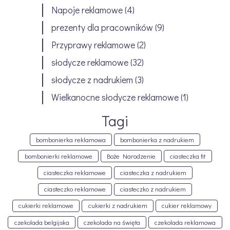
Napoje reklamowe
(4)
prezenty dla pracowników
(9)
Przyprawy reklamowe
(2)
słodycze reklamowe
(32)
słodycze z nadrukiem
(3)
Wielkanocne słodycze reklamowe
(1)
Tagi
bombonierka reklamowa
bombonierka z nadrukiem
bombonierki reklamowe
Boże Narodzenie
ciasteczka fit
ciasteczka reklamowe
ciasteczka z nadrukiem
ciasteczko reklamowe
ciasteczko z nadrukiem
cukierki reklamowe
cukierki z nadrukiem
cukier reklamowy
czekolada belgijska
czekolada na święta
czekolada reklamowa