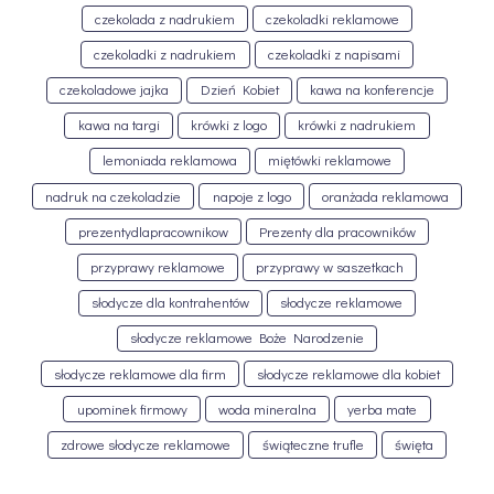
czekolada z nadrukiem
czekoladki reklamowe
czekoladki z nadrukiem
czekoladki z napisami
czekoladowe jajka
Dzień Kobiet
kawa na konferencje
kawa na targi
krówki z logo
krówki z nadrukiem
lemoniada reklamowa
miętówki reklamowe
nadruk na czekoladzie
napoje z logo
oranżada reklamowa
prezentydlapracownikow
Prezenty dla pracowników
przyprawy reklamowe
przyprawy w saszetkach
słodycze dla kontrahentów
słodycze reklamowe
słodycze reklamowe Boże Narodzenie
słodycze reklamowe dla firm
słodycze reklamowe dla kobiet
upominek firmowy
woda mineralna
yerba mate
zdrowe słodycze reklamowe
świąteczne trufle
święta